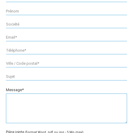
Message*
Pièce jointe
(format Word, pdf
ou jpg - 5 Mo max)