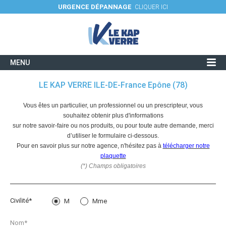
URGENCE DÉPANNAGE
CLIQUER ICI
MENU
Verres et utilisations
LE KAP VERRE ILE-DE-France Epône (78)
Savoir-faire / Fiches techniques
Vous êtes un particulier, un professionnel ou un prescripteur, vous
souhaitez obtenir plus d'informations
Réalisations
sur notre savoir-faire ou nos produits, ou pour toute autre demande, merci
d’utiliser le formulaire ci-dessous.
Actualités
Pour en savoir plus sur notre agence, n'hésitez pas à
télécharger notre
plaquette
Contacter une agence
(*) Champs obligatoires
Civilité*
M
Mme