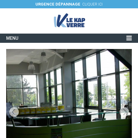
URGENCE DÉPANNAGE
CLIQUER ICI
MENU
Verres et utilisations
Savoir-faire / Fiches techniques
Réalisations
Actualités
Contacter une agence