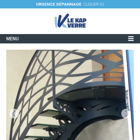
URGENCE DÉPANNAGE
CLIQUER ICI
MENU
Verres et utilisations
Savoir-faire / Fiches techniques
Réalisations
Actualités
Contacter une agence