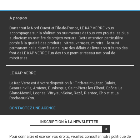
A propos
Dans tout le Nord Ouest et l'Île-de-France, LE KAP VERRE vous
accompagne sur la réalisation sur-mesure de tous vos projets les plus
audacieux en matière de projets verriers. Cette attention particulière
portée à la qualité des produits : vitres, vitrages, miroirs… le suivi
permanent de la clientèle ainsi que des délais de livraison très rapides
font de LE KAP VERRE l'un des tout premier réseau national de
miroiteries.
LE KAP VERRE
Le Kap Verre est à votre disposition à : Trith-saint-Léger, Calais,
Beaurainville, Amiens, Dunkerque, Saint-Pierre lès Elbeuf, Epône, Le
Blanc-Mesnil, Lognes, Vitry-sur-Seine, Rezé, Riantec, Cholet et La
Roche-sur-Yon.
CONTACTEZ UNE AGENCE
INSCRIPTION À LA NEWSLETTER
Pour connaitre et exercer vos droits, veuillez consulter notre
politique de