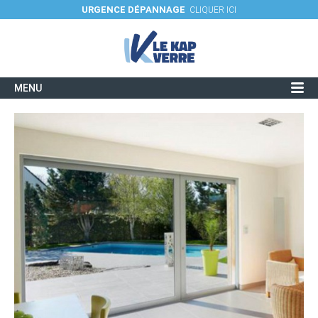
URGENCE DÉPANNAGE
CLIQUER ICI
MENU
Verres et utilisations
Savoir-faire / Fiches techniques
Réalisations
Actualités
Contacter une agence