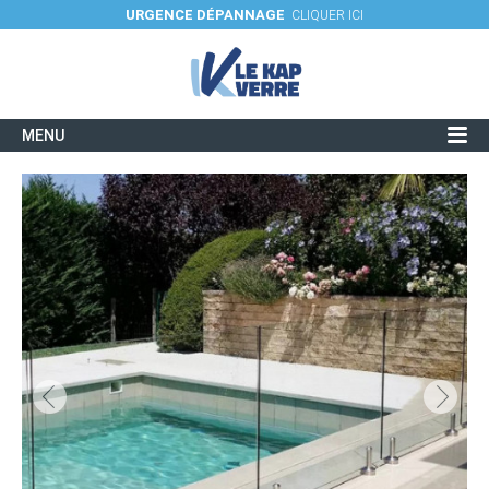
URGENCE DÉPANNAGE
CLIQUER ICI
MENU
Verres et utilisations
Savoir-faire / Fiches techniques
Réalisations
Actualités
Contacter une agence